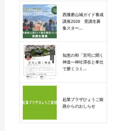
西播磨山城ガイド養成
講座2026 受講生募
集スター...
知恵の和「宮司に聞く
神道―神社滞在と奉仕
で磨くコミ...
起業プラザひょうご姫
路からのおしらせ