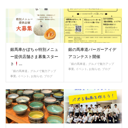
銀馬車かぼちゃ特別メニュ
銀の馬車道バーガーアイデ
ー提供店舗さま募集スター
アコンテスト開催
ト
...
「銀の馬車道」グルメで魅力アップ
事業
,
イベント
,
お知らせ
,
ブログ
「銀の馬車道」グルメで魅力アップ
事業
,
イベント
,
お知らせ
,
ブログ