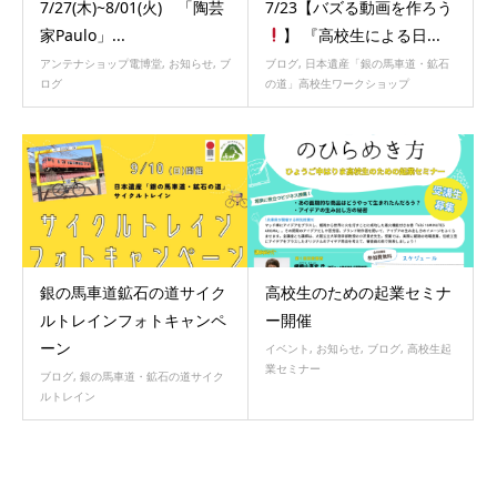
7/27(木)~8/01(火) 「陶芸
7/23【バズる動画を作ろう
家Paulo」...
】 『高校生による日...
アンテナショップ電博堂
,
お知らせ
,
ブ
ブログ
,
日本遺産「銀の馬車道・鉱石
ログ
の道」高校生ワークショップ
銀の馬車道鉱石の道サイク
高校生のための起業セミナ
ルトレインフォトキャンペ
ー開催
ーン
イベント
,
お知らせ
,
ブログ
,
高校生起
業セミナー
ブログ
,
銀の馬車道・鉱石の道サイク
ルトレイン