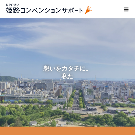
想
い
を
カ
タ
チ
に
。
私
た
ち
が
サ
ポ
ー