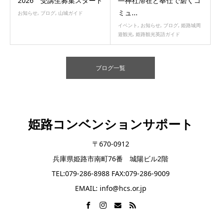
2026 受講生募集スタート
―神社滞在と奉仕で磨くコ
ミュ...
お知らせ
,
ブログ
,
山城ガイド
イベント
,
お知らせ
,
ブログ
,
姫路城周
遊観光
,
姫路観光英語ガイド
ブログ一覧
姫路コンベンションサポート
〒670-0912
兵庫県姫路市南町76番 城陽ビル2階
TEL:079-286-8988 FAX:079-286-9009
EMAIL: info@hcs.or.jp