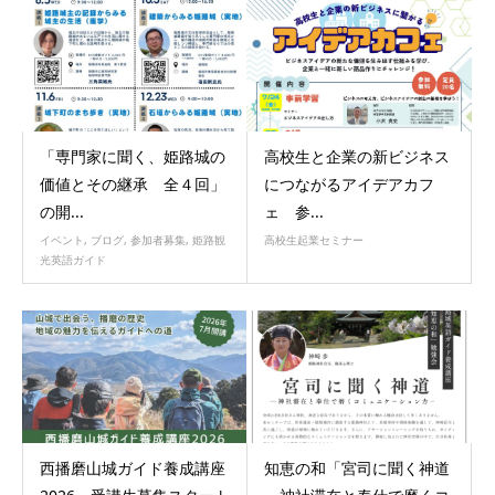
「専門家に聞く、姫路城の
高校生と企業の新ビジネス
価値とその継承 全４回」
につながるアイデアカフ
の開...
ェ 参...
イベント
,
ブログ
,
参加者募集
,
姫路観
高校生起業セミナー
光英語ガイド
西播磨山城ガイド養成講座
知恵の和「宮司に聞く神道