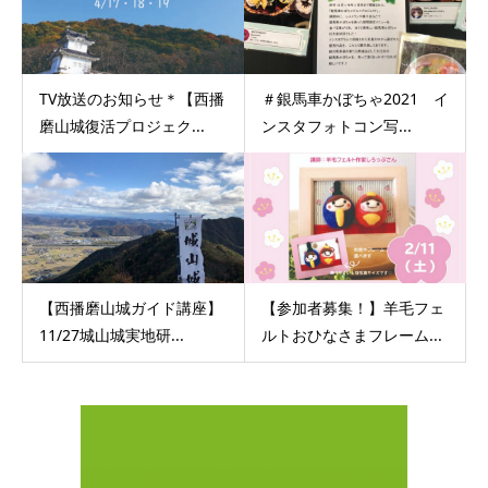
TV放送のお知らせ＊【西播
＃銀馬車かぼちゃ2021 イ
磨山城復活プロジェク...
ンスタフォトコン写...
【西播磨山城ガイド講座】
【参加者募集！】羊毛フェ
11/27城山城実地研...
ルトおひなさまフレーム...