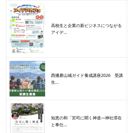
高校生と企業の新ビジネスにつながる
アイデ...
西播磨山城ガイド養成講座2026 受講
生...
知恵の和「宮司に聞く神道―神社滞在
と奉仕...