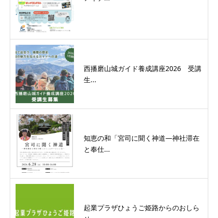
西播磨山城ガイド養成講座2026 受講
生...
知恵の和「宮司に聞く神道―神社滞在
と奉仕...
起業プラザひょうご姫路からのおしら