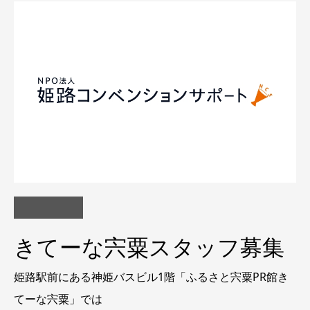
きてーな宍粟スタッフ募集
姫路駅前にある神姫バスビル1階「ふるさと宍粟PR館き
てーな宍粟」では