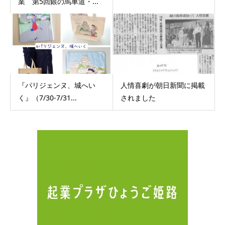
業 第5回銀の馬車道・...
『パリジェンヌ、城へい
人情喜劇が朝日新聞に掲載
く』（7/30-7/31...
されました