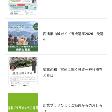
西播磨山城ガイド養成講座2026 受講
生...
知恵の和「宮司に聞く神道―神社滞在
と奉仕...
起業プラザひょうご姫路からのおしら
せ