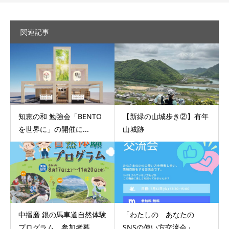
関連記事
知恵の和 勉強会「BENTO
【新緑の山城歩き②】有年
を世界に」の開催に...
山城跡
中播磨 銀の馬車道自然体験
「わたしの あなたの
プログラム 参加者募...
SNSの使い方交流会」 ...