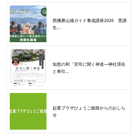
西播磨山城ガイド養成講座2026 受講
生...
知恵の和「宮司に聞く神道―神社滞在
と奉仕...
起業プラザひょうご姫路からのおしら
せ