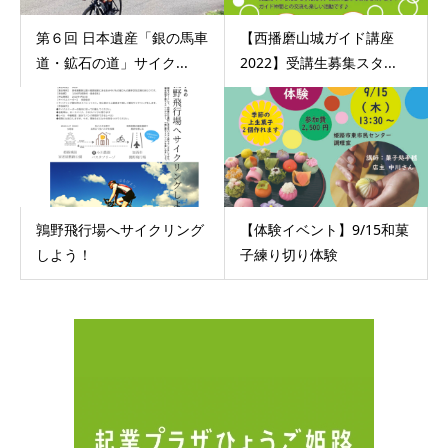
第６回 日本遺産「銀の馬車
【西播磨山城ガイド講座
道・鉱石の道」サイク...
2022】受講生募集スタ...
鶉野飛行場へサイクリング
【体験イベント】9/15和菓
しよう！
子練り切り体験