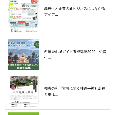
高校生と企業の新ビジネスにつながる
アイデ...
西播磨山城ガイド養成講座2026 受講
生...
知恵の和「宮司に聞く神道―神社滞在
と奉仕...