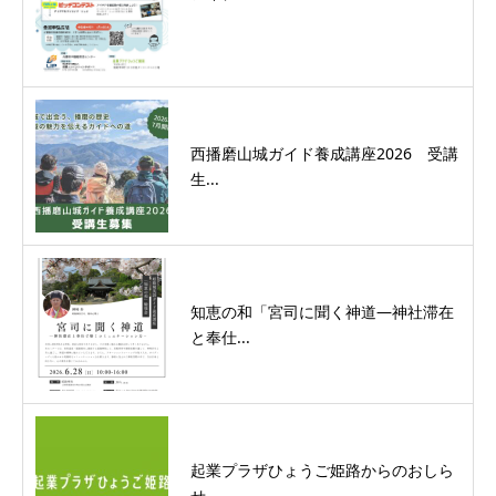
西播磨山城ガイド養成講座2026 受講
生...
知恵の和「宮司に聞く神道―神社滞在
と奉仕...
起業プラザひょうご姫路からのおしら
せ