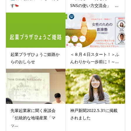
す
SNSの使い方交流会」 ...
起業プラザひょうご姫路か
＜８月４日スタート！＞ふ
らのおしらせ
んわりから一歩前に！～...
先輩起業家に聞く座談会
神戸新聞2022.5.31に掲載
「伝統的な地場産業「マ
されました
ッ...