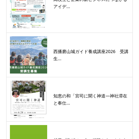
アイデ...
西播磨山城ガイド養成講座2026 受講
生...
知恵の和「宮司に聞く神道―神社滞在
と奉仕...