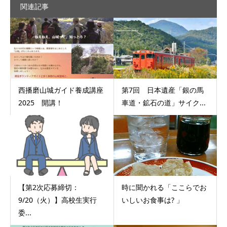
関連記事
西播磨山城ガイド養成講座
第7回 日本遺産「銀の馬
2025 開講！
車道・鉱石の道」サイク...
【第2次応募締切：
時に聞かれる「ここらでお
9/20（火）】高校生実行
いしいお食事は? 」
委...