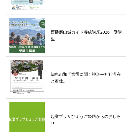
西播磨山城ガイド養成講座2026 受講
生...
知恵の和「宮司に聞く神道―神社滞在
と奉仕...
起業プラザひょうご姫路からのおしら
せ