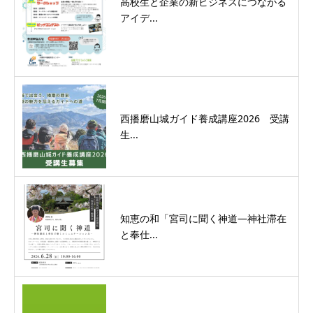
高校生と企業の新ビジネスにつながる
アイデ...
西播磨山城ガイド養成講座2026 受講
生...
知恵の和「宮司に聞く神道―神社滞在
と奉仕...