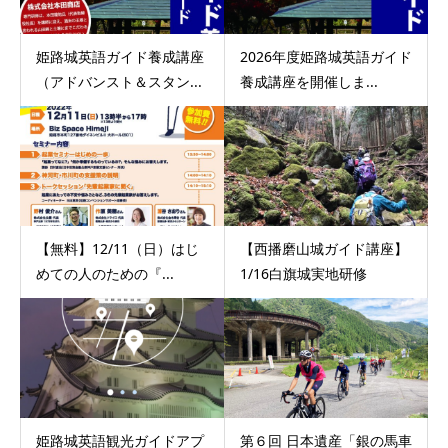
姫路城英語ガイド養成講座
2026年度姫路城英語ガイド
（アドバンスト＆スタン...
養成講座を開催しま...
【無料】12/11（日）はじ
【西播磨山城ガイド講座】
めての人のための『...
1/16白旗城実地研修
姫路城英語観光ガイドアプ
第６回 日本遺産「銀の馬車