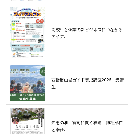
高校生と企業の新ビジネスにつながる
アイデ...
西播磨山城ガイド養成講座2026 受講
生...
知恵の和「宮司に聞く神道―神社滞在
と奉仕...