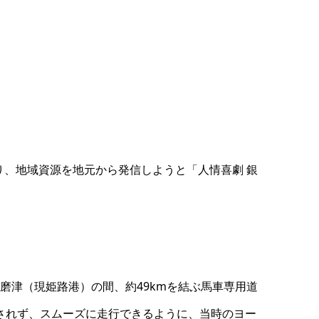
、地域資源を地元から発信しようと「人情喜劇 銀
磨津（現姫路港）の間、約49kmを結ぶ馬車専用道
されず、スムーズに走行できるように、当時のヨー