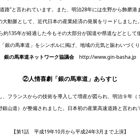
道路”と言われています。また、明治28年には生野から飾磨
の大動脈として、近代日本の産業経済の発展をリードしました
ら約135年が経過した今もその大部分が国道や県道などとして
「銀の馬車道」をシンボルに掲げ、地域の元気と賑わいづくり
銀の馬車道ネットワーク協議会
http://www.gin-basha.jp
②人情喜劇「銀の馬車道」あらすじ
し、フランスからの技術を導入して増産が図られ、明治９年（
野銀山道）が整備されました。日本初の産業高速道路と言われ
【第1話 平成19年10月から平成24年3月まで上演】