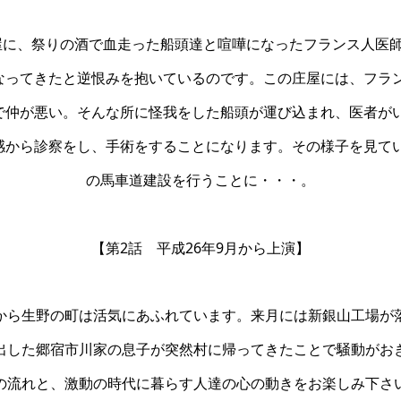
屋に、祭りの酒で血走った船頭達と喧嘩になったフランス人医師
なってきたと逆恨みを抱いているのです。この庄屋には、フラン
で仲が悪い。そんな所に怪我をした船頭が運び込まれ、医者がい
感から診察をし、手術をすることになります。その様子を見てい
の馬車道建設を行うことに・・・。
【第2話 平成26年9月から上演】
から生野の町は活気にあふれています。来月には新銀山工場が
出した郷宿市川家の息子が突然村に帰ってきたことで騒動がお
の流れと、激動の時代に暮らす人達の心の動きをお楽しみ下さ